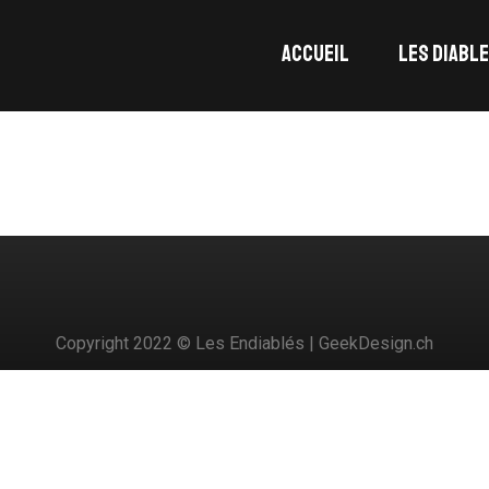
ACCUEIL
LES DIABL
MANN
Copyright 2022 © Les Endiablés | GeekDesign.ch